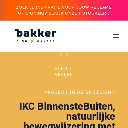
ZOEK JE INSPIRATIE VOOR JOUW RECLAME
OF SIGNING?
BEKIJK ONZE FOTOGALERIJ
"
SCROLL
VERDER
PROJECT IN DE SPOTLIGHT
IKC BinnensteBuiten,
natuurlijke
bewegwijzering met