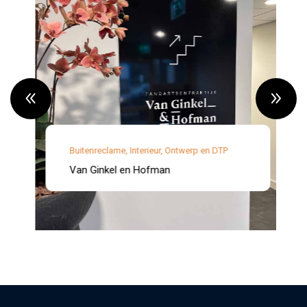
Buitenreclame
,
Interieur
,
Ontwerp en DTP
Van Ginkel en Hofman