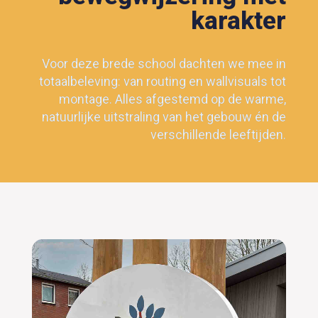
karakter
Voor deze brede school dachten we mee in
totaalbeleving: van routing en wallvisuals tot
montage. Alles afgestemd op de warme,
natuurlijke uitstraling van het gebouw én de
verschillende leeftijden.