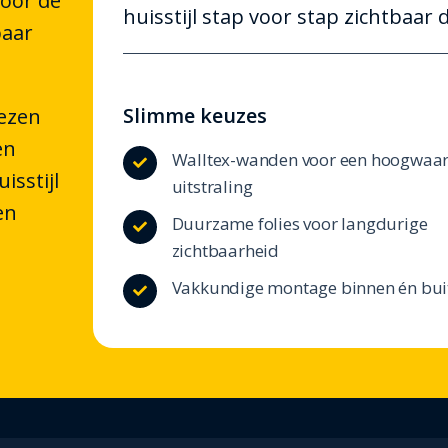
oor de
huisstijl stap voor stap zichtbaar 
baar
Slimme keuzes
iezen
en
Walltex-wanden voor een hoogwaa

isstijl
uitstraling
en
Duurzame folies voor langdurige

zichtbaarheid
Vakkundige montage binnen én bui
