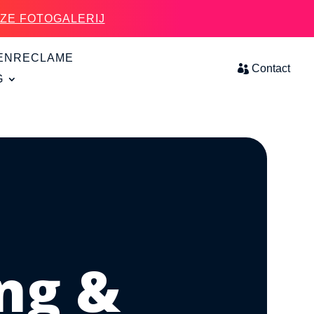
NZE FOTOGALERIJ
TENRECLAME
Contact
G
ng &