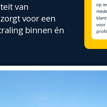
teit van
op ie
mede
 zorgt voor een
klan
voor 
traling binnen én
profe