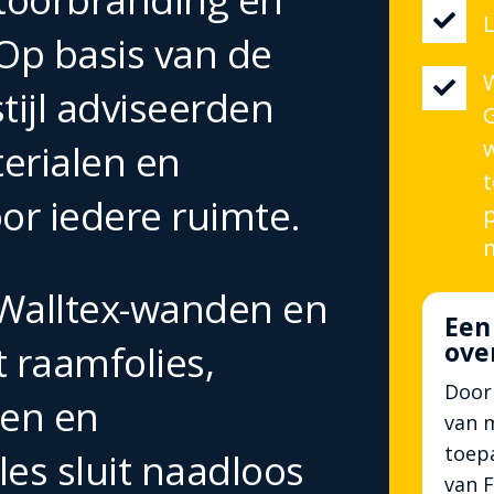

L
Op basis van de

tijl adviseerden
G
terialen en
t
or iedere ruimte.
Walltex-wanden en
Een
ove
t raamfolies,
Door 
len en
van 
toepa
les sluit naadloos
van 