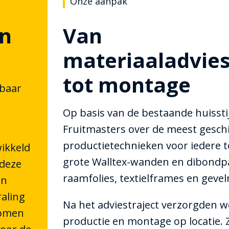
Onze aanpak
an
Van
materiaaladvie
tot montage
tbaar
Op basis van de bestaande huissti
Fruitmasters over de meest gesch
productietechnieken voor iedere 
wikkeld
grote Walltex-wanden en dibondp
 deze
raamfolies, textielframes en gevel
en
raling
Na het adviestraject verzorgden w
komen
productie en montage op locatie.