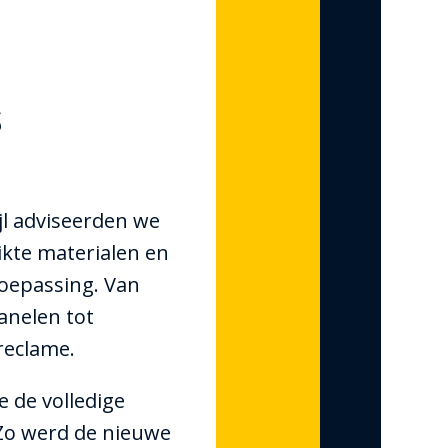
s
jl adviseerden we
ikte materialen en
toepassing. Van
anelen tot
reclame.
e de volledige
 Zo werd de nieuwe