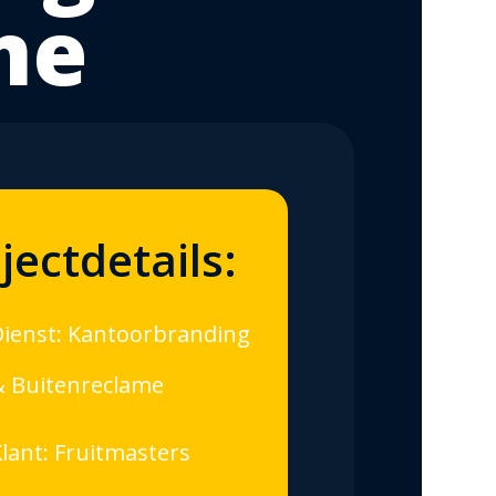
me
jectdetails:
Dienst: Kantoorbranding
& Buitenreclame
lant: Fruitmasters