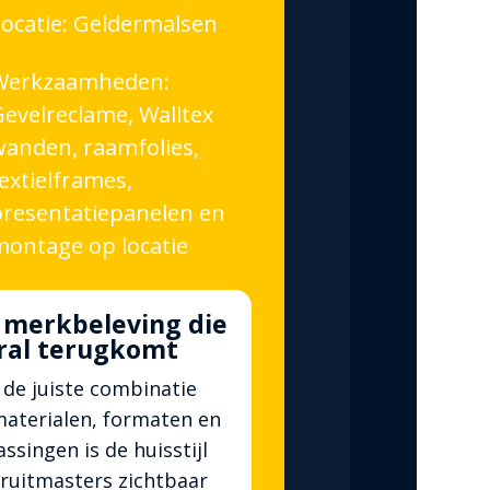
ocatie: Geldermalsen
Werkzaamheden:
evelreclame, Walltex
wanden, raamfolies,
extielframes,
presentatiepanelen en
montage op locatie
 merkbeleving die
ral terugkomt
de juiste combinatie
materialen, formaten en
ssingen is de huisstijl
Fruitmasters zichtbaar