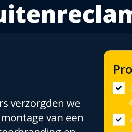
uitenrecla
Pro

rs verzorgden we
n montage van een

K
toorbranding en