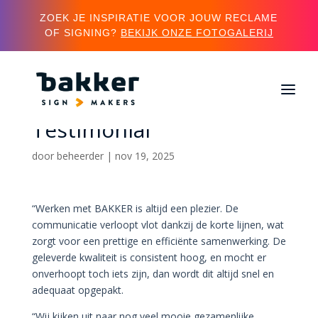
ZOEK JE INSPIRATIE VOOR JOUW RECLAME
OF SIGNING?
BEKIJK ONZE FOTOGALERIJ
Eldee Expo Experts –
Testimonial
door
beheerder
|
nov 19, 2025
“Werken met BAKKER is altijd een plezier. De
communicatie verloopt vlot dankzij de korte lijnen, wat
zorgt voor een prettige en efficiënte samenwerking. De
geleverde kwaliteit is consistent hoog, en mocht er
onverhoopt toch iets zijn, dan wordt dit altijd snel en
adequaat opgepakt.
“Wij kijken uit naar nog veel mooie gezamenlijke