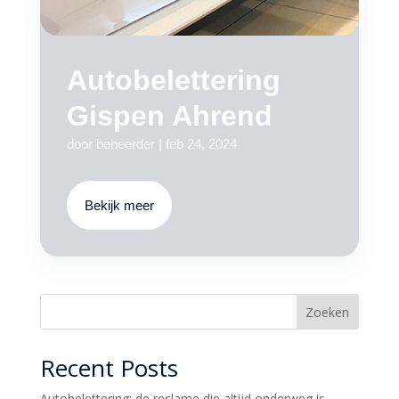
Autobelettering
Gispen Ahrend
door
beheerder
|
feb 24, 2024
Bekijk meer
Zoeken
Recent Posts
Autobelettering: de reclame die altijd onderweg is