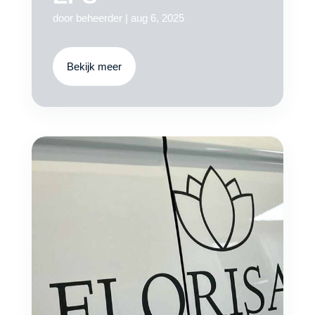
door
beheerder
|
aug 6, 2025
Bekijk meer