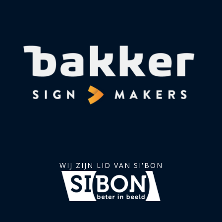
WIJ ZIJN LID VAN SI'BON