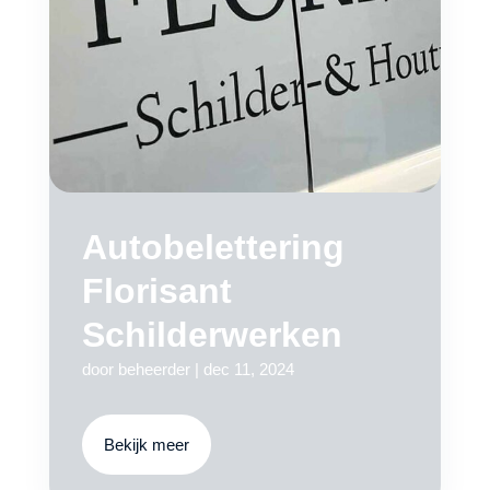
Autobelettering
Florisant
Schilderwerken
door
beheerder
|
dec 11, 2024
Bekijk meer